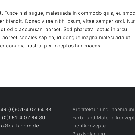
. Fusce nisi augue, malesuada in commodo quis, euismo
per blandit. Donec vitae nibh ipsum, vitae semper orci. Nu
 amet odio accumsan laoreet. Sed pharetra lectus in arcu
am laoreet sodales sapien, id congue magna malesuada ut.
 per conubia nostra, per inceptos himenaeos.
49 (0)951-4 07 64 88
Architektur und Innenrau
 (0)951-4 07 64 89
Farb- und Materialkonzep
nfo@dalfabbro.de
Lichtkonzepte
Praxisplanung