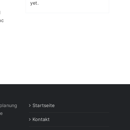
yet.
d
nc
mplanung
Startseite
te
Kontakt