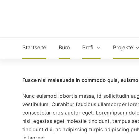
Zum
Inhalt
springen
Startseite
Büro
Profil
Projekte
Fusce nisi malesuada in commodo quis, euismod
Nunc euismod lobortis massa, id sollicitudin augu
vestibulum. Curabitur faucibus ullamcorper lore
consectetur eros auctor eget. Lorem ipsum dolor
nisi, egestas eget molestie tincidunt, tempus se
tincidunt dui, ac adipiscing turpis adipiscing pu
in laoreet.