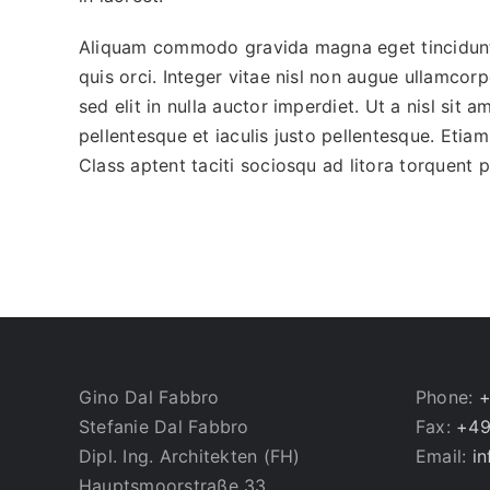
Aliquam commodo gravida magna eget tincidunt
quis orci. Integer vitae nisl non augue ullamcor
sed elit in nulla auctor imperdiet. Ut a nisl sit
pellentesque et iaculis justo pellentesque. Eti
Class aptent taciti sociosqu ad litora torquent
Gino Dal Fabbro
Phone:
+
Stefanie Dal Fabbro
Fax:
+49
Dipl. Ing. Architekten (FH)
Email:
i
Hauptsmoorstraße 33