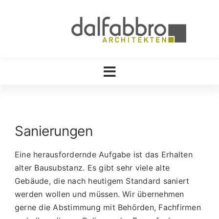
Zum
Inhalt
springen
Toggle
Navigation
Startseite
Büro
Sanierungen
Profil
Eine herausfordernde Aufgabe ist das Erhalten
Projekte
alter Bausubstanz. Es gibt sehr viele alte
Gebäude, die nach heutigem Standard saniert
Licht-Farbe-Material
werden wollen und müssen. Wir übernehmen
gerne die Abstimmung mit Behörden, Fachfirmen
Kontakt